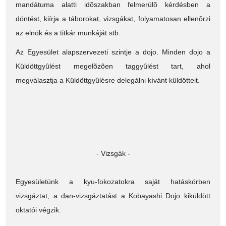
mandátuma alatti idõszakban felmerülõ kérdésben a
döntést, kiírja a táborokat, vizsgákat, folyamatosan ellenõrzi
az elnök és a titkár munkáját stb.
Az Egyesület alapszervezeti szintje a dojo. Minden dojo a
Küldöttgyûlést megelõzõen taggyûlést tart, ahol
megválasztja a Küldöttgyûlésre delegálni kívánt küldötteit.
- Vizsgák -
Egyesületünk a kyu-fokozatokra saját hatáskörben
vizsgáztat, a dan-vizsgáztatást a Kobayashi Dojo kiküldött
oktatói végzik.