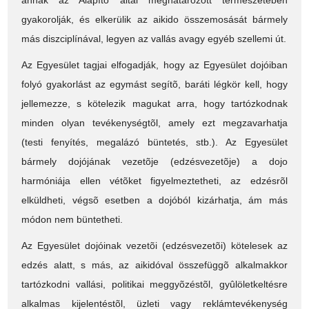
annak az Alapító által meghatározott természetében
gyakorolják, és elkerülik az aikido összemosását bármely
más diszciplínával, legyen az vallás avagy egyéb szellemi út.
Az Egyesület tagjai elfogadják, hogy az Egyesület dojóiban
folyó gyakorlást az egymást segítõ, baráti légkör kell, hogy
jellemezze, s kötelezik magukat arra, hogy tartózkodnak
minden olyan tevékenységtõl, amely ezt megzavarhatja
(testi fenyítés, megalázó büntetés, stb.). Az Egyesület
bármely dojójának vezetõje (edzésvezetõje) a dojo
harmóniája ellen vétõket figyelmeztetheti, az edzésrõl
elküldheti, végsõ esetben a dojóból kizárhatja, ám más
módon nem büntetheti.
Az Egyesület dojóinak vezetõi (edzésvezetõi) kötelesek az
edzés alatt, s más, az aikidóval összefüggõ alkalmakkor
tartózkodni vallási, politikai meggyõzéstõl, gyûlöletkeltésre
alkalmas kijelentéstõl, üzleti vagy reklámtevékenység