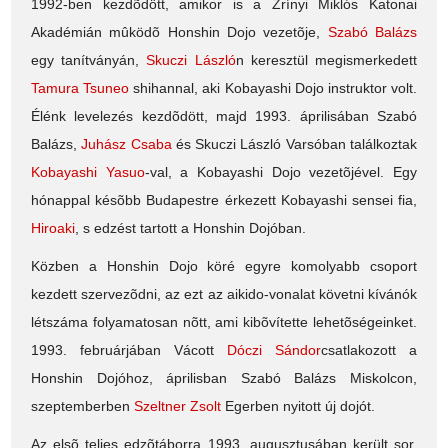
1992-ben kezdõdött, amikor is a Zrínyi Miklós Katonai
Akadémián mûködõ Honshin Dojo vezetõje,
Szabó Balázs
egy tanítványán,
Skuczi László
n keresztül megismerkedett
Tamura Tsuneo
shihannal, aki Kobayashi Dojo instruktor volt.
Élénk levelezés kezdõdött, majd 1993. áprilisában Szabó
Balázs,
Juhász Csaba
és Skuczi László Varsóban találkoztak
Kobayashi Yasuo
-val, a Kobayashi Dojo vezetõjével. Egy
hónappal késõbb Budapestre érkezett Kobayashi sensei fia,
Hiroaki
, s edzést tartott a Honshin Dojóban.
Közben a Honshin Dojo köré egyre komolyabb csoport
kezdett szervezõdni, az ezt az aikido-vonalat követni kívánók
létszáma folyamatosan nõtt, ami kibõvítette lehetõségeinket.
1993. februárjában Vácott
Dóczi Sándor
csatlakozott a
Honshin Dojóhoz, áprilisban Szabó Balázs Miskolcon,
szeptemberben
Szeltner Zsolt
Egerben nyitott új dojót.
Az elsõ teljes edzõtáborra 1993. augusztusában került sor,