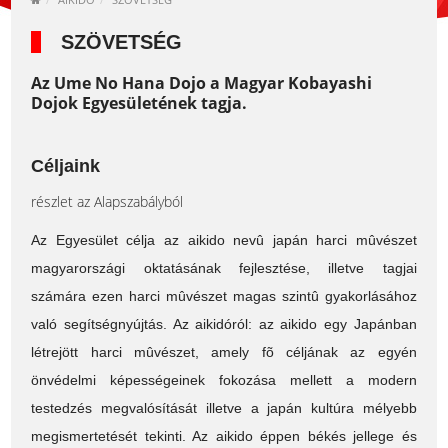
SZÖVETSÉG
Az Ume No Hana Dojo a Magyar Kobayashi
Dojok Egyesületének tagja.
Céljaink
részlet az Alapszabályból
Az Egyesület célja az aikido nevû japán harci mûvészet
magyarországi oktatásának fejlesztése, illetve tagjai
számára ezen harci mûvészet magas szintû gyakorlásához
való segítségnyújtás. Az aikidóról: az aikido egy Japánban
létrejött harci mûvészet, amely fõ céljának az egyén
önvédelmi képességeinek fokozása mellett a modern
testedzés megvalósítását illetve a japán kultúra mélyebb
megismertetését tekinti. Az aikido éppen békés jellege és