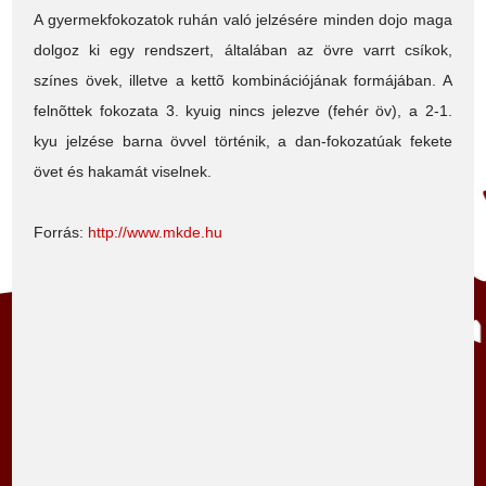
A gyermekfokozatok ruhán való jelzésére minden dojo maga
dolgoz ki egy rendszert, általában az övre varrt csíkok,
színes övek, illetve a kettõ kombinációjának formájában. A
felnõttek fokozata 3. kyuig nincs jelezve (fehér öv), a 2-1.
kyu jelzése barna övvel történik, a dan-fokozatúak fekete
övet és hakamát viselnek.
Forrás:
http://www.mkde.hu