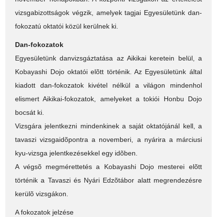
vizsgabizottságok végzik, amelyek tagjai Egyesületünk dan-
fokozatú oktatói közül kerülnek ki.
Dan-fokozatok
Egyesületünk danvizsgáztatása az Aikikai keretein belül, a
Kobayashi Dojo oktatói elõtt történik. Az Egyesületünk által
kiadott dan-fokozatok kivétel nélkül a világon mindenhol
elismert Aikikai-fokozatok, amelyeket a tokiói Honbu Dojo
bocsát ki.
Vizsgára jelentkezni mindenkinek a saját oktatójánál kell, a
tavaszi vizsgaidõpontra a novemberi, a nyárira a márciusi
kyu-vizsga jelentkezésekkel egy idõben.
A végsõ megmérettetés a Kobayashi Dojo mesterei elõtt
történik a Tavaszi és Nyári Edzõtábor alatt megrendezésre
kerülõ vizsgákon.
A fokozatok jelzése