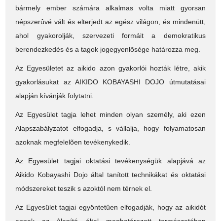
bármely ember számára alkalmas volta miatt gyorsan
népszerûvé vált és elterjedt az egész világon, és mindenütt,
ahol gyakorolják, szervezeti formáit a demokratikus
berendezkedés és a tagok jogegyenlõsége határozza meg.
Az Egyesületet az aikido azon gyakorlói hozták létre, akik
gyakorlásukat az AIKIDO KOBAYASHI DOJO útmutatásai
alapján kívánják folytatni.
Az Egyesület tagja lehet minden olyan személy, aki ezen
Alapszabályzatot elfogadja, s vállalja, hogy folyamatosan
azoknak megfelelõen tevékenykedik.
Az Egyesület tagjai oktatási tevékenységük alapjává az
Aikido Kobayashi Dojo által tanított technikákat és oktatási
módszereket teszik s azoktól nem térnek el.
Az Egyesület tagjai egyöntetûen elfogadják, hogy az aikidót