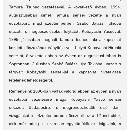
Tamura Tsuneo vezetésével. A következõ évben, 1994.
augusztusában ismét Tamura sensei vezette a nyári
edzõtábort, majd szeptemberben Szabó Balázs Tokióba
utazott, s megbeszéléseket folytatott Kobayashi Yasuóval.
1995. júliusában meghalt Tamura Tsuneo, aki a kapcsolat
kezdeti idõszakának irányítója volt, helyét Kobayashi Hiroaki
vette át, õ vezette ebben az évben az augusztusi tábort is
Sopronban. Júliusban Szabó Balázs újra Tokióba utazott s
tárgyalt Kobayashi sensei-jel a kapcsolat hivatalossá
tételének lehetõségérõl.
Reményeink 1996-ban váltak valóra: ebben az évben a nyári
edzõtábor vezetésére maga Kobayashi Yasuo sensei
érkezett Budapestre, s megrendezhettük elsõ dan-
vizsgáinkat is. Szeptemberben összeült az a 12 instruktor,
akik már addig is szorosan együttmûködve dolgoztak, s