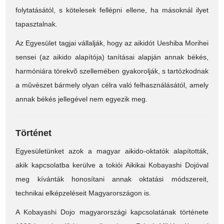
folytatásától, s kötelesek fellépni ellene, ha másoknál ilyet
tapasztalnak.
Az Egyesület tagjai vállalják, hogy az aikidót Ueshiba Morihei
sensei (az aikido alapítója) tanításai alapján annak békés,
harmóniára törekvõ szellemében gyakorolják, s tartózkodnak
a mûvészet bármely olyan célra való felhasználásától, amely
annak békés jellegével nem egyezik meg.
Történet
Egyesületünket azok a magyar aikido-oktatók alapították,
akik kapcsolatba kerülve a tokiói Aikikai Kobayashi Dojóval
meg kívánták honosítani annak oktatási módszereit,
technikai elképzeléseit Magyarországon is.
A Kobayashi Dojo magyarországi kapcsolatának története