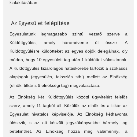
kialakításában.
Az Egyesület felépítése
Egyesületünk legmagasabb szintû vezetõ szerve a
Küldöttgyûlés, amely háromévente ül össze. A
Küldöttgyûlésre küldötteket az egyes dojók delegálnak, oly
módon, hogy 10 egyesületi tag után 1 küldöttet választanak.
A Küldöttgyûlés kizárólagos hatáskörébe tartozik a szokásos
alapjogok (egyesülés, feloszlás stb.) mellett az Elnökség
(elnök, titkár s 9 elnökségi tag) megválasztása.
Az Elnökség két Küldöttgyûlés közötti ügyvitelért felelõs
szerv, amely 11 tagból áll. Közülük az elnök és a titkár az
Egyesület hivatalos képviselõje. Az Elnökség kéthavonta
ülésezik, s az ott készült jegyzõkönyvekbe bármely tag
betekinthet. Az Elnökség hozza meg valamennyi, a