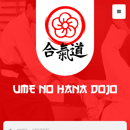
NYITÓLAP
AIKIDO
DOJO
EDZÉSEK
HÍREK
GALÉRIA
LETÖLTÉSEK
KAPCSOLAT
AIKIDO
SZÖVETSÉG