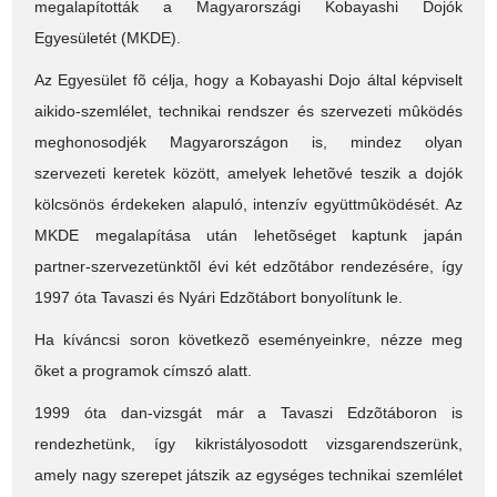
megalapították a Magyarországi Kobayashi Dojók
Egyesületét (MKDE).
Az Egyesület fõ célja, hogy a Kobayashi Dojo által képviselt
aikido-szemlélet, technikai rendszer és szervezeti mûködés
meghonosodjék Magyarországon is, mindez olyan
szervezeti keretek között, amelyek lehetõvé teszik a dojók
kölcsönös érdekeken alapuló, intenzív együttmûködését. Az
MKDE megalapítása után lehetõséget kaptunk japán
partner-szervezetünktõl évi két edzõtábor rendezésére, így
1997 óta Tavaszi és Nyári Edzõtábort bonyolítunk le.
Ha kíváncsi soron következõ eseményeinkre, nézze meg
õket a programok címszó alatt.
1999 óta dan-vizsgát már a Tavaszi Edzõtáboron is
rendezhetünk, így kikristályosodott vizsgarendszerünk,
amely nagy szerepet játszik az egységes technikai szemlélet