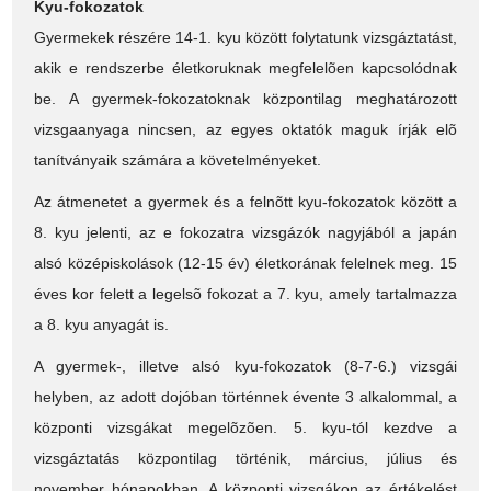
Kyu-fokozatok
Gyermekek részére 14-1. kyu között folytatunk vizsgáztatást,
akik e rendszerbe életkoruknak megfelelõen kapcsolódnak
be. A gyermek-fokozatoknak központilag meghatározott
vizsgaanyaga nincsen, az egyes oktatók maguk írják elõ
tanítványaik számára a követelményeket.
Az átmenetet a gyermek és a felnõtt kyu-fokozatok között a
8. kyu jelenti, az e fokozatra vizsgázók nagyjából a japán
alsó középiskolások (12-15 év) életkorának felelnek meg. 15
éves kor felett a legelsõ fokozat a 7. kyu, amely tartalmazza
a 8. kyu anyagát is.
A gyermek-, illetve alsó kyu-fokozatok (8-7-6.) vizsgái
helyben, az adott dojóban történnek évente 3 alkalommal, a
központi vizsgákat megelõzõen. 5. kyu-tól kezdve a
vizsgáztatás központilag történik, március, július és
november hónapokban. A központi vizsgákon az értékelést