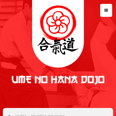
NYITÓLAP
AIKIDO
DOJO
EDZÉSEK
HÍREK
GALÉRIA
LETÖLTÉSEK
KAPCSOLAT
GALÉRIA
KYU VIZSGA 2015 TAVASZ